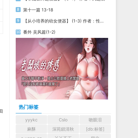
第十一篇 13-18
【从小培养的幼女便器】 (1-3) 作者：性yin
番外 吴风篇(1-2)
热门标签
田
，
yyykc
Cslo
吻眼泪
麻酥
深苑鎖清秋
[db:标签]