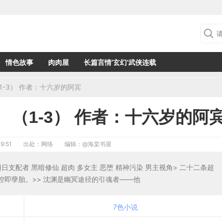
情色故事
肉肉屋
长篇言情‘玄幻’武侠连载
-3） 作者：十六岁的阿宾
 （1-3） 作者：十六岁的阿
9:51
出处：网络
编辑：
@海棠书屋
旧日支配者 黑暗修仙 超肉 多女主 恶堕 精神污染 男主视角> 二十二条超
即孽胎。>> 沈渊是幽冥途径的引魂者——他
7色小说