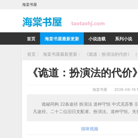
海棠书屋
首页
海棠书屋最新更新
小说连载
系列小说
首页
海棠书屋最新更新
《诡道：扮演法的代价》 （1
《诡道：扮演法的代价》
海棠书屋
2026-06-16 1
诡秘同构 22条途径 扮演法 道种守恒 中式克苏鲁 
凡途径。二十二位旧日支配者。扮演法。道种守恒。失控
猫咪视频