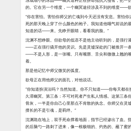
冻成细小的冰晶——幽冥道种正在拼命抵抗入侵者，把一
的。它在另一个维度，一个幽冥途径涉及不到的维度——
“你在害怕。害怕你师父的亡魂到今天还没有安息。害怕你
死的那天晚上穿了什么颜色的袍子。我知道他咽气前说的
知道的话——来。先睁开眼睛，看看我的脸。”
沈渊不想睁眼。但欲母的低语不是他主动听到的，是强行
——正在强行撬开他的灵识。先是灵墟深处的门被推开一
——不是人形，是一张嘴。只有嘴唇、舌尖和微微上翘的
着。
那是他记忆中师父微笑的弧度。
欲母正在用他师父的面孔，对他说话。
“你知道扮演法吗？当然知道。你不只知道——你每天都在
久滞幽冥。第三条：不可对死者产生私人情感。这第三条
骨灰，一半是你自己心里那点不肯散的执念。你师父在灵
擅长的不是引魂，是羁绊。”
沈渊跪在地上，双手死命撑着地面，指节已经渗出了血。
的后脑勺一路刺了进来，像一根极细的、灼热的、蘸了蜜