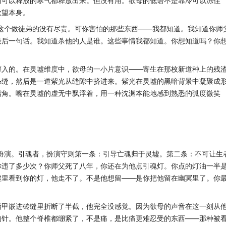
切可以释放的寒气都释放出来。但没有用。欲母的低语不是靠冷可以冻住
欲望本身。
这个做徒弟的没有尽责。可你害怕的那些东西——我都知道。我知道你师
最后一句话。我知道杀他的人是谁。这些事情我都知道。你想知道吗？你
灌入的。在灵墟维度中，欲母的一小片意识——寄生在那枚新道种上的残
条缝，然后是一道紫光从缝隙中挤进来。紫光在灵墟的黑暗背景中凝聚成
嘴角。嘴在灵墟的虚无中飘浮着，用一种沈渊本能地感到熟悉的弧度微笑
扮演。引魂者，扮演守则第一条：引导亡魂归于灵墟。第二条：不可让生
你违了多少次？你师父死了八年，你还在为他点引魂灯。你点的灯油一半
墟里看到你的灯，他走不了。不是他想留——是你把他留在幽冥里了。你
指甲嵌进砖缝里折断了半截，他完全没感觉。因为欲母的声音在这一刻从
的针。他整个脊椎都绷紧了，不是痛，是比痛更难忍受的东西——那种被