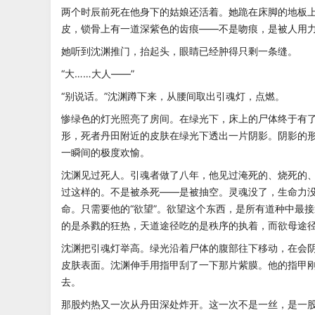
两个时辰前死在他身下的姑娘还活着。她跪在床脚的地板
皮，锁骨上有一道深紫色的齿痕——不是吻痕，是被人用
她听到沈渊推门，抬起头，眼睛已经肿得只剩一条缝。
“大……大人——”
“别说话。”沈渊蹲下来，从腰间取出引魂灯，点燃。
惨绿色的灯光照亮了房间。在绿光下，床上的尸体终于有
形，死者丹田附近的皮肤在绿光下透出一片阴影。阴影的
一瞬间的极度欢愉。
沈渊见过死人。引魂者做了八年，他见过淹死的、烧死的
过这样的。不是被杀死——是被抽空。灵魂没了，生命力
命。只需要他的“欲望”。欲望这个东西，是所有道种中最
的是杀戮的狂热，天道途径吃的是秩序的执着，而欲母途
沈渊把引魂灯举高。绿光沿着尸体的腹部往下移动，在会
皮肤表面。沈渊伸手用指甲刮了一下那片紫膜。他的指甲
去。
那股灼热又一次从丹田深处炸开。这一次不是一丝，是一