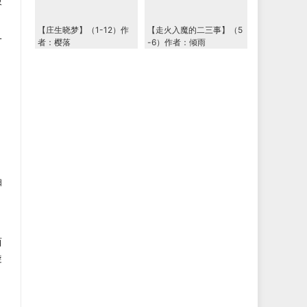
股
【庄生晓梦】（1-12）作
【走火入魔的二三事】（5
一
者：樱落
-6）作者：倾雨
抽
西
旋