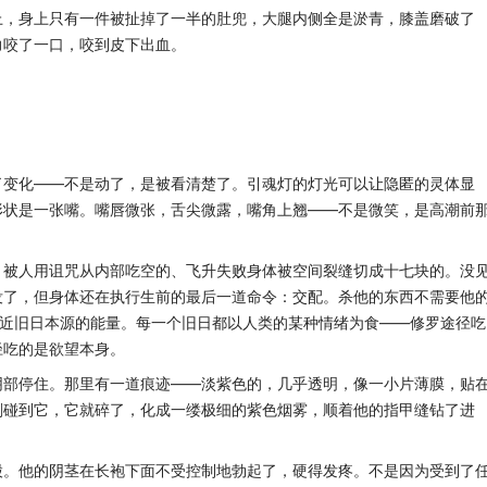
上，身上只有一件被扯掉了一半的肚兜，大腿内侧全是淤青，膝盖磨破了
力咬了一口，咬到皮下出血。
了变化——不是动了，是被看清楚了。引魂灯的灯光可以让隐匿的灵体显
形状是一张嘴。嘴唇微张，舌尖微露，嘴角上翘——不是微笑，是高潮前
、被人用诅咒从内部吃空的、飞升失败身体被空间裂缝切成十七块的。没
没了，但身体还在执行生前的最后一道命令：交配。杀他的东西不需要他
接近旧日本源的能量。每一个旧日都以人类的某种情绪为食——修罗途径吃
径吃的是欲望本身。
阴部停住。那里有一道痕迹——淡紫色的，几乎透明，像一小片薄膜，贴
刚碰到它，它就碎了，化成一缕极细的紫色烟雾，顺着他的指甲缝钻了进
股。他的阴茎在长袍下面不受控制地勃起了，硬得发疼。不是因为受到了