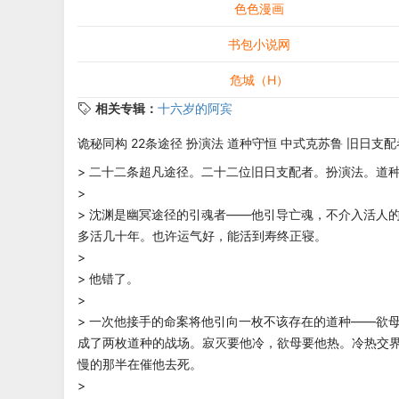
色色漫画
书包小说网
危城（H）
相关专辑：
十六岁的阿宾
诡秘同构 22条途径 扮演法 道种守恒 中式克苏鲁 旧日支配
> 二十二条超凡途径。二十二位旧日支配者。扮演法。道
>
> 沈渊是幽冥途径的引魂者——他引导亡魂，不介入活人
多活几十年。也许运气好，能活到寿终正寝。
>
> 他错了。
>
> 一次他接手的命案将他引向一枚不该存在的道种——欲
成了两枚道种的战场。寂灭要他冷，欲母要他热。冷热交
慢的那半在催他去死。
>