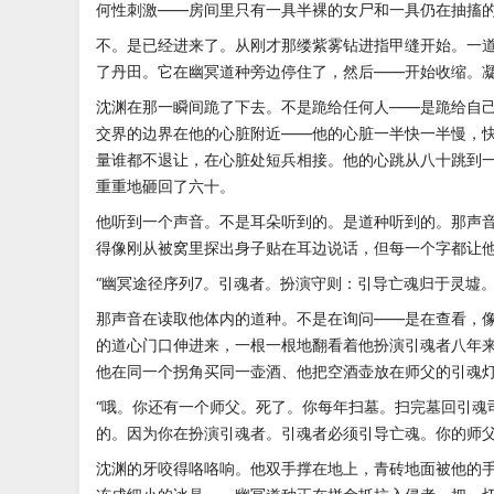
何性刺激——房间里只有一具半裸的女尸和一具仍在抽搐
不。是已经进来了。从刚才那缕紫雾钻进指甲缝开始。一
了丹田。它在幽冥道种旁边停住了，然后——开始收缩。
沈渊在那一瞬间跪了下去。不是跪给任何人——是跪给自
交界的边界在他的心脏附近——他的心脏一半快一半慢，
量谁都不退让，在心脏处短兵相接。他的心跳从八十跳到
重重地砸回了六十。
他听到一个声音。不是耳朵听到的。是道种听到的。那声
得像刚从被窝里探出身子贴在耳边说话，但每一个字都让
“幽冥途径序列7。引魂者。扮演守则：引导亡魂归于灵墟
那声音在读取他体内的道种。不是在询问——是在查看，
的道心门口伸进来，一根一根地翻看着他扮演引魂者八年
他在同一个拐角买同一壶酒、他把空酒壶放在师父的引魂
“哦。你还有一个师父。死了。你每年扫墓。扫完墓回引魂
的。因为你在扮演引魂者。引魂者必须引导亡魂。你的师父
沈渊的牙咬得咯咯响。他双手撑在地上，青砖地面被他的