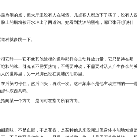
楼最热闹的点，但大厅里没有人在喝酒。几桌客人都放下了筷子，没有人
，脸上的脂粉被汗水冲出了两道沟。她看到沈渊的黑袍，嘴巴张开想说什
冥道种就多跳一下。
时很安静——它不像其他途径的道种那样会主动释放力量，它只是待在那
不饱和的冰。引魂者不需要热情，不需要冲动，不需要对活人产生多余的
活人的世界里，另一只脚已经在灵墟的阴影里。
，在后脑勺停住，然后回头，再跳一次。这种频率不是他主动控制的——
的那件东西共鸣。
是指向某一个方向，是同时在指向所有方向。
的甜腥味，不是血腥，不是花香，是某种他从来没闻过但身体本能地知道