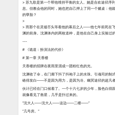
> 苏九歌是第一个帮他维持平衡的女人。她是合欢途径序
息。但教会他的同时，她也把自己押上了同一个赌桌：他
的孽胎？
>
> 而那个在灵墟尽头等着他的幕后之人——他七年前死在
渊的前身。沈渊体内的两枚道种，是他在自己身上实验过的
---
# 《诡道：扮演法的代价》
# 第一章 天香楼
天香楼的招牌在夜雨里洇成一团粉红色的光。
沈渊收了伞，在门廊下抖了抖袍子上的水珠。引魂司的制
硌得发白——不是因为用力，是因为冷。幽冥途径的超凡
伙计已经在门口候着了。一个十六七岁的少年，脸色白得
就像看见了救星，几乎是扑过来的。
“沈大人——沈大人——这边——二楼——”
“几号房。”