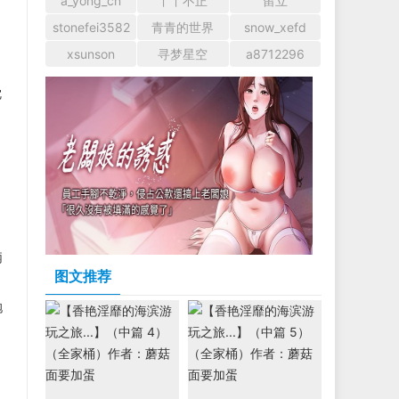
a_yong_cn
丫丫不正
留立
stonefei3582
青青的世界
snow_xefd
xsunson
寻梦星空
a8712296
沈
柄
图文推荐
袍