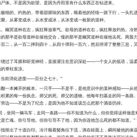
的尸体。不是因为欲望。是因为丹田里有什么东西正在钻进来。
道极细的、灼热的、带着甜腥味的东西，顺着他的经络一路下行，一头扎
凝聚。从雾变成水，从水变成冰，从冰变成一枚新的道种。
己。幽冥道种在左，疯狂释放寒气。欲母的道种在右，疯狂释放灼热。冷
快的那半是欲母道种在催他交合，慢的那半是幽冥道种在催他去死。两股
一百二，从一百二摔到四十，从四十弹到一百六，然后停滞了整整三息，
音绕过了耳膜和听觉神经，直接灌注在意识深处——一个女人的低语，温
他的脊柱发凉。
。当前消化进度——百分之七十。”
像翻一本摊开的账本。一只手——不是手，是他意识中的某种感知——从
来积累的每一份执念。师父的死、师父的遗物、他每年扫墓走的同一条路
灯旁边——不是为了纪念，是因为他不知道该怎么把那个酒壶扔掉。
司，坐同一辆马车，走同一条路——你不知道为什么，但你觉得这样做是
是亡魂。你引导他。但你引导不了他，因为你连他怎么死的都不知道。”
手指抠出了十道白印。冷汗顺着鬓角往下流，滴在砖面上，瞬间被他的体