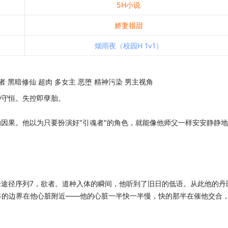
5H小说
娇妻很甜
烟雨夜（校园H 1v1）
者 黑暗修仙 超肉 多女主 恶堕 精神污染 男主视角
种守恒。失控即孽胎。
的因果。他以为只要扮演好"引魂者"的角色，就能像他师父一样安安静静地
母途径序列7，欲者。道种入体的瞬间，他听到了旧日的低语。从此他的丹
界的边界在他心脏附近——他的心脏一半快一半慢，快的那半在催他交合