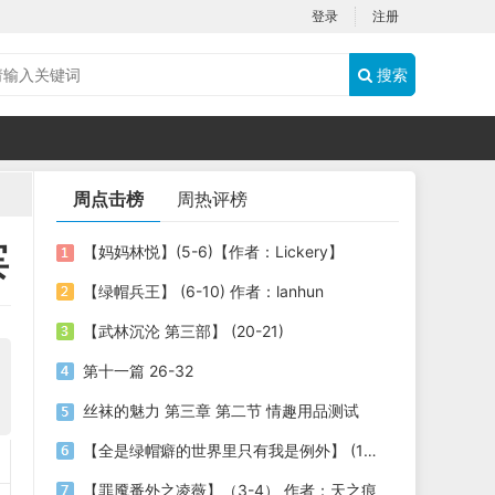
登录
注册
搜索
周点击榜
周热评榜
宾
【妈妈林悦】(5-6)【作者：Lickery】
【绿帽兵王】 (6-10) 作者：lanhun
【武林沉沦 第三部】 (20-21)
第十一篇 26-32
丝袜的魅力 第三章 第二节 情趣用品测试
【全是绿帽癖的世界里只有我是例外】 (1-3) 作者：劫色司机
【罪魇番外之凌薇】（3-4） 作者：天之痕