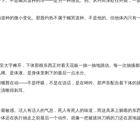
一下。不是幽冥道种的冷——是另一种感觉。热。从丹田深处往外烧，一
内道种的微小变化。那股灼热不属于幽冥道种。不是他的。但他体内只有
肢呈大字摊开，下体那根东西正对着天花板一抽一抽地跳动。每一次抽搐都
么稀。是体液。是身体里剩下的最后一点水分。
但嘴唇在动——不是呼吸，不是在说话，是在呻吟。那声音配合着下体的
里清晰得刺耳。
个最敏感。活人有活人的气息，死人有死人的味道，而这具床上躺着的东
身体还在执行抽走之前最后一个动作。就像一把被拔掉刀柄的刀还在原地