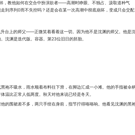
列6，教他如何在交合中扮演欲者——高潮时睁眼、不独占、汲取道种气
能走到序列0而不失控吗？还是会在某一次高潮中彻底崩坏，变成只会交配
飞升台上的师父——正微笑着看着这一切。因为他不是沈渊的师父。他是
。沈渊是迭代版。容器。第23位旧日的胚胎。
式黑袍不吸水，雨水顺着布料往下滑，在脚边汇成一小滩。他的手指被伞
者体温比正常人低两度。秋天对他来说已经是冬天。
跟他的围裙差不多，两只手绞在身前，指节拧得咯咯响。他看见沈渊的黑