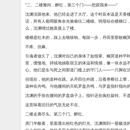
“二、二楼雅间，醉红，第三个门——您跟我来——”
沈渊没跟他来。他已经走进了大厅。这个时辰本该是天香
话，所有人都用眼角余光偷偷往二楼瞄。鸨母站在楼梯口
么，沈渊绕过她直接上了楼。
楼梯是红木的，踩上去咯吱响。每踩一步，丹田里那枚幽
不疼。但麻。
引魂者做久了，沈渊对自己的身体了如指掌。幽冥道种平
里，缓慢地、持续地抽取宿主的体温和情感，像一块永远
心。他们是生与死之间那道门槛上的守门人——一只脚在
但现在，他的道种在跳。从丹田往外跳，沿着脊椎往上窜
道种在共鸣。与他腰间的天机罗盘共鸣，与罗盘指针指向
沈渊的手按在腰间的罗盘袋子上。指针还在疯狂旋转。不
这意味着旧日的气息无处不在。
二楼走廊尽头。第三个门。醉红。
房门半敞着，里面透出粉红色的灯光。沈渊闻到一股极淡