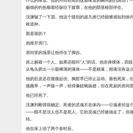
什么的味道。他的丹田在闻到这股味道的瞬间剧烈跳动了
极细的灼热顺着经脉往下腹窜，在他的阴茎根部停住。
沈渊皱了一下眉。他这个级别的超凡者已经能够感知到体
枚道种。
那是谁的？
他推开房门。
房间里的场景让他停住了脚步。
床上躺着一个人。如果还能叫“人”的话。他赤身裸体，四
从龟头挤出一小股稀薄的液体——不是精液，精液没有这
他的肚皮还在微微起伏。胸腔早已停止运动。脸色死灰，
搐频率，一声接一声，轻得像蚊蝇振翅，但在死寂的房间
他已经死了。
沈渊判断得很确定。死者的灵魂不在体内——引魂者对这
——既不是活人也不是死人。它的灵魂已经被抽走了，但
转。
他在床上动了两个多时辰。